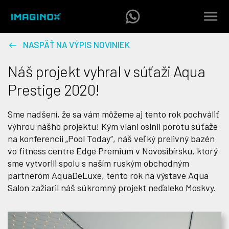
NASPÄŤ NA VÝPIS NOVINIEK
Náš projekt vyhral v súťaži Aqua
Prestige 2020!
Sme nadšení, že sa vám môžeme aj tento rok pochváliť
výhrou nášho projektu! Kým vlani oslnil porotu súťaže
na konferencii „Pool Today“, náš veľký prelivný bazén
vo fitness centre Edge Premium v Novosibírsku, ktorý
sme vytvorili spolu s naším ruským obchodným
partnerom AquaDeLuxe, tento rok na výstave Aqua
Salon zažiaril náš súkromný projekt neďaleko Moskvy.