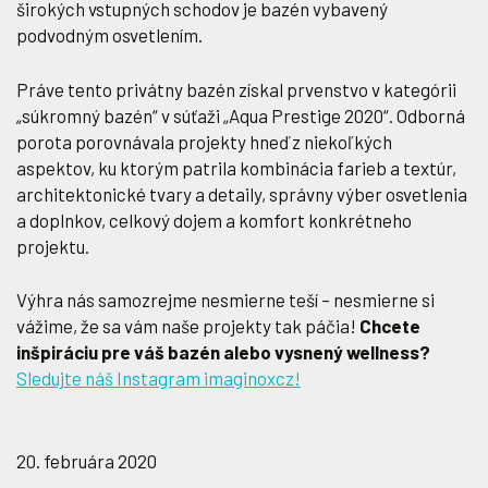
širokých vstupných schodov je bazén vybavený
podvodným osvetlením.
Práve tento privátny bazén získal prvenstvo v kategórii
„súkromný bazén“ v súťaži „Aqua Prestige 2020“. Odborná
porota porovnávala projekty hneď z niekoľkých
aspektov, ku ktorým patrila kombinácia farieb a textúr,
architektonické tvary a detaily, správny výber osvetlenia
a doplnkov, celkový dojem a komfort konkrétneho
projektu.
Výhra nás samozrejme nesmierne teší – nesmierne si
vážime, že sa vám naše projekty tak páčia!
Chcete
inšpiráciu pre váš bazén alebo vysnený wellness?
Sledujte náš Instagram imaginoxcz!
20. februára 2020