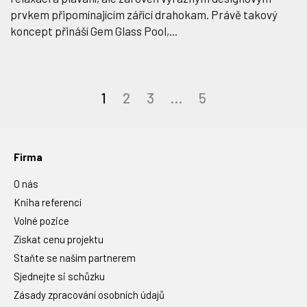
prvkem připomínajícím zářící drahokam. Právě takový
koncept přináší Gem Glass Pool,...
Stránkování
1
2
3
…
5
příspěvků
Firma
O nás
Kniha referencí
Volné pozice
Získat cenu projektu
Staňte se naším partnerem
Sjednejte si schůzku
Zásady zpracování osobních údajů