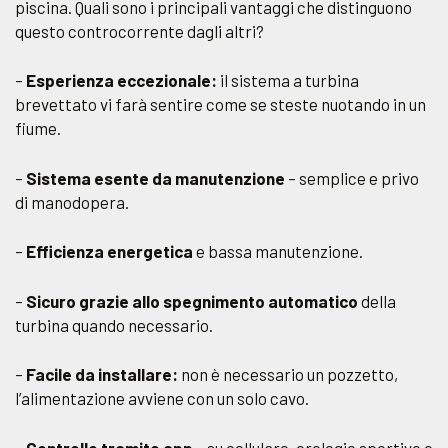
piscina. Quali sono i principali vantaggi che distinguono
questo controcorrente dagli altri?
–
Esperienza eccezionale:
il sistema a turbina
brevettato vi farà sentire come se steste nuotando in un
fiume.
–
Sistema esente da manutenzione
– semplice e privo
di manodopera.
–
Efficienza energetica
e bassa manutenzione.
–
Sicuro grazie allo spegnimento automatico
della
turbina quando necessario.
–
Facile da installare:
non è necessario un pozzetto,
l’alimentazione avviene con un solo cavo.
–
Controllo tramite app
– su cellulare, orologio sportivo o