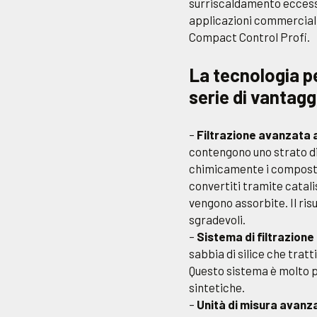
surriscaldamento eccessiv
applicazioni commerciali
Compact Control Profi.
La tecnologia pe
serie di vantagg
–
Filtrazione avanzata 
contengono uno strato di
chimicamente i composti
convertiti tramite catali
vengono assorbite. Il risu
sgradevoli.
–
Sistema di filtrazione
sabbia di silice che tra
Questo sistema è molto pi
sintetiche.
–
Unità di misura avanz