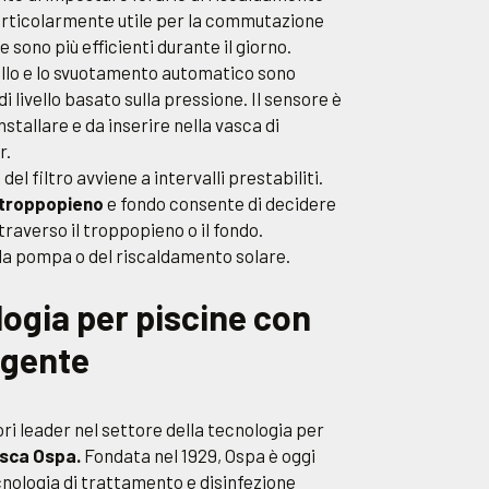
particolarmente utile per la commutazione
 sono più efficienti durante il giorno.
ello e lo svuotamento automatico sono
i livello basato sulla pressione. Il sensore è
stallare e da inserire nella vasca di
r.
o
del filtro avviene a intervalli prestabiliti.
troppopieno
e fondo consente di decidere
traverso il troppopieno o il fondo.
la pompa o del riscaldamento solare.
ogia per piscine con
igente
ori leader nel settore della tecnologia per
esca Ospa.
Fondata nel 1929, Ospa è oggi
cnologia di trattamento e disinfezione