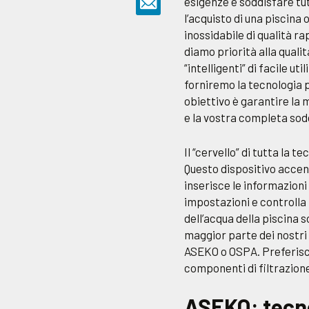
esigenze e soddisfare tutt
l’acquisto di una piscina
inossidabile di qualità r
diamo priorità alla quali
“intelligenti” di facile ut
forniremo la tecnologia p
obiettivo è garantire la 
e la vostra completa sod
Il “cervello” di tutta la te
Questo dispositivo accend
inserisce le informazioni 
impostazioni e controlla tu
dell’acqua della piscina 
maggior parte dei nostri c
ASEKO o OSPA. Preferiscono
componenti di filtrazio
ASEKO: tecno