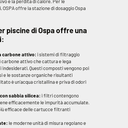
o e la perdita di calore. Per le
, OSPA offre la stazione di dosaggio Ospa
r piscine di Ospa offre una
i:
a carbone attivo:
i sistemi di filtraggio
 carbone attivo che cattura e lega
 indesiderati. Questi composti vengono poi
si e le sostanze organiche risultanti
ltato è un’acqua cristallina e priva di odori
 con sabbia silicea:
i filtri contengono
ttiene efficacemente le impurità accumulate.
ù efficace delle cartucce filtranti
ate:
le moderne unità di misura regolano e