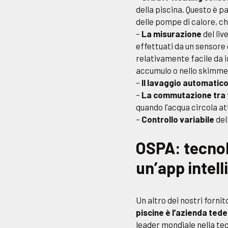
della piscina. Questo è 
delle pompe di calore, che
–
La misurazione
del liv
effettuati da un sensore d
relativamente facile da in
accumulo o nello skimme
–
Il lavaggio automatic
–
La commutazione tra 
quando l’acqua circola at
–
Controllo variabile
del
OSPA: tecnol
un’app intell
Un altro dei nostri fornit
piscine è l’azienda ted
leader mondiale nella te