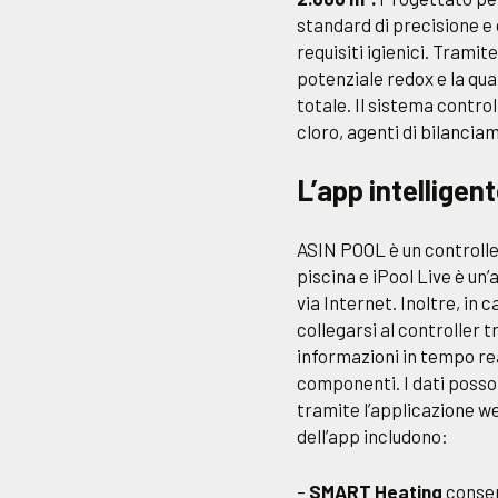
standard di precisione e c
requisiti igienici. Tramite 
potenziale redox e la quan
totale. Il sistema contr
cloro, agenti di bilancia
L’app intelligent
ASIN POOL è un controller
piscina e iPool Live è un
via Internet. Inoltre, in 
collegarsi al controller 
informazioni in tempo real
componenti. I dati posson
tramite l’applicazione we
dell’app includono:
–
SMART Heating
consen