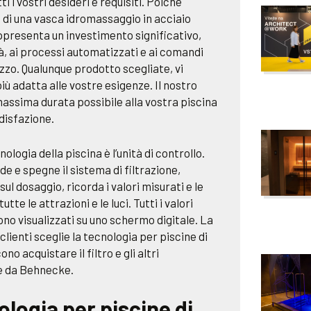
i i vostri desideri e requisiti. Poiché
 o di una vasca idromassaggio in acciaio
appresenta un investimento significativo,
tà, ai processi automatizzati e ai comandi
ilizzo. Qualunque prodotto scegliate, vi
iù adatta alle vostre esigenze. Il nostro
massima durata possibile alla vostra piscina
disfazione.
cnologia della piscina è l’unità di controllo.
e e spegne il sistema di filtrazione,
sul dosaggio, ricorda i valori misurati e le
tte le attrazioni e le luci. Tutti i valori
sono visualizzati su uno schermo digitale. La
lienti sceglie la tecnologia per piscine di
 acquistare il filtro e gli altri
ne da Behnecke.
logia per piscine di