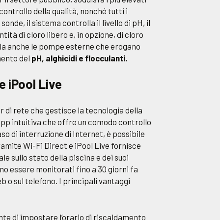
ontrollo della qualità, nonché tutti i
sonde, il sistema controlla il livello di pH, il
tità di cloro libero e, in opzione, di cloro
olla anche le pompe esterne che erogano
mento del
pH, alghicidi e flocculanti.
e iPool Live
 di rete che gestisce la tecnologia della
’app intuitiva che offre un comodo controllo
caso di interruzione di Internet, è possibile
tramite Wi-Fi Direct e iPool Live fornisce
e sullo stato della piscina e dei suoi
o essere monitorati fino a 30 giorni fa
b o sul telefono. I principali vantaggi
te di impostare l’orario di riscaldamento