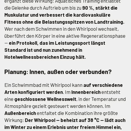
ergänzt diese Wirkung: Aquatisches Training entlastet
die Gelenke durch Auftrieb um bis zu
90 %, stärkt die
Muskulatur und verbessert die kardiovaskuläre
Fitness ohne die Belastungsspitzen von Landtraining.
Wer nach dem Schwimmen in den Whirlpool wechselt,
überführt den Körper in eine aktive Regenerationsphase
—
ein Protokoll, das im Leistungssport längst
Standard ist und nun zunehmend in
Hotelwellnessbereichen Einzug hält.
Planung: Innen, außen oder verbunden?
Ein Schwimmbad mit Whirlpool kann
auf verschiedene
Arten konfiguriert werden
. Im
Innenbereich
entsteht
eine
geschlossene Wellnesswelt
, in der Temperatur und
Atmosphäre gezielt gesteuert werden können. Im
Außenbereich
entfaltet die Kombination ihre größte
Wirkung:
Der Whirlpool — beheizt auf 38 °C — lädt auch
im Winter zu einem Erlebnis unter freiem Himmel ein,