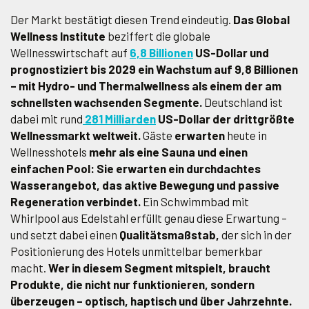
Der Markt bestätigt diesen Trend eindeutig.
Das Global
Wellness Institute
beziffert die globale
Wellnesswirtschaft auf
6,8 Billionen
US-Dollar und
prognostiziert bis 2029 ein Wachstum auf 9,8 Billionen
– mit Hydro- und Thermalwellness als einem der am
schnellsten wachsenden Segmente.
Deutschland ist
dabei mit rund
281 Milliarden
US-Dollar der drittgrößte
Wellnessmarkt weltweit.
Gäste
erwarten
heute in
Wellnesshotels
mehr als eine Sauna und einen
einfachen Pool:
Sie erwarten ein durchdachtes
Wasserangebot, das aktive Bewegung und passive
Regeneration verbindet.
Ein Schwimmbad mit
Whirlpool aus Edelstahl erfüllt genau diese Erwartung –
und setzt dabei einen
Qualitätsmaßstab,
der sich in der
Positionierung des Hotels unmittelbar bemerkbar
macht.
Wer in diesem Segment mitspielt, braucht
Produkte, die nicht nur funktionieren, sondern
überzeugen – optisch, haptisch und über Jahrzehnte.