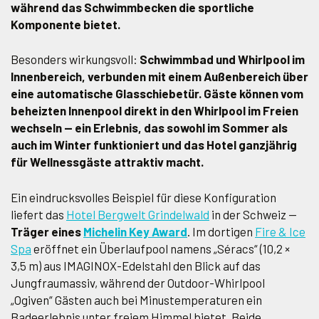
während das Schwimmbecken die sportliche
Komponente bietet.
Besonders wirkungsvoll:
Schwimmbad und Whirlpool im
Innenbereich, verbunden mit einem Außenbereich über
eine automatische Glasschiebetür. Gäste können vom
beheizten Innenpool direkt in den Whirlpool im Freien
wechseln — ein Erlebnis, das sowohl im Sommer als
auch im Winter funktioniert und das Hotel ganzjährig
für Wellnessgäste attraktiv macht.
Ein eindrucksvolles Beispiel für diese Konfiguration
liefert das
Hotel Bergwelt Grindelwald
in der Schweiz —
Träger eines
Michelin Key Award
. Im dortigen
Fire & Ice
Spa
eröffnet ein Überlaufpool namens „Séracs“ (10,2 ×
3,5 m) aus IMAGINOX-Edelstahl den Blick auf das
Jungfraumassiv, während der Outdoor-Whirlpool
„Ogiven“ Gästen auch bei Minustemperaturen ein
Badeerlebnis unter freiem Himmel bietet. Beide