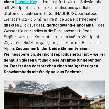
eines
Michelin Key
— demonstriert, wie ein Schwimmbad
mit Whirlpool als architektonisches und gastliches
Statement funktioniert. Der IMAGINOX-Überlaufpool
„Séracs“ (10,2 × 3,5 m) im Fire & Ice Spa eröffnet einen
direkten Blick auf das
Eigernordwand-Panorama
— das
Wasser fliesst randlos in die Berglandschaft über.
Ergänzt wird das Konzept durch den Außen-Whirlpool
„Ogiven“: beheizbar, ganzjährig nutzbar, mit Blick in die
Alpen.
Zusammen bilden beide Elemente einen
Wellnessbereich, der nicht reproduzierbar ist — weil er
genau an diesen Ort und diese Architektur gebunden
ist. Das ist das Versprechen eines maßgefertigten
Schwimmbads mit Whirlpool aus Edelstahl.