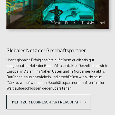
E-mail:
E-mail:
duzenkov@imaginox.cz
fischer@imaginox.cz
Tel.:
+420 721 056 823
Tel.:
+420 602 677 426
Privates Projekt in Tel Aviv, Israel
Globales Netz der Geschäftspartner
Unser globaler Erfolg basiert auf einem qualitativ gut
ausgebauten Netz der Geschäftskontakte. Derzeit sind wir in
Europa, in Asien, im Nahen Osten und in Nordamerika aktiv.
Darüber hinaus entwickeln und erschließen wir aktiv neue
Märkte, wobei wir neuen Geschäftspartnerschaften in aller
Welt aufgeschlossen gegenüberstehen.
Transport und Installation
MEHR ZUR BUSINESS-PARTNERSCHAFT
Der gesamte Handelsprozess und der verantwortungsvolle
Umgang mit Aufträgen und Kunden wird nicht nur von den
Mgr. Irena Dražanová