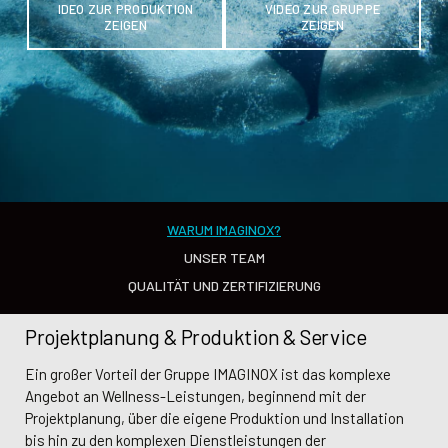
IDEO ZUR PRODUKTION
VIDEO ZUR GRUPPE
ZEIGEN
ZEIGEN
WARUM IMAGINOX?
UNSER TEAM
QUALITÄT UND ZERTIFIZIERUNG
Management der Gesellschaft
Projektplanung & Produktion & Service
Zertifizierung
Ein großer Vorteil der Gruppe IMAGINOX ist das komplexe
Angebot an Wellness-Leistungen, beginnend mit der
Das Qualitätszertifikat ISO 9001 bestätigt und garantiert die
Projektplanung, über die eigene Produktion und Installation
Glaubwürdigkeit von Imaginox a.s. Es ist das Ergebnis eines
bis hin zu den komplexen Dienstleistungen der