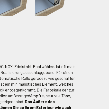
MAGINOX-Edelstahl-Pool wählen, ist oftmals
 Realisierung ausschlaggebend. Für einen
utomatische Rollo geradezu wie geschaffen.
st ein minimalistisches Element, welches
k entgegenkommt. Die Farbskala der zur
llen umfasst gedämpfte, neutrale Töne,
 geeignet sind.
Das Äußere des
nnen Sie so Ihrem Exterieur wie auch