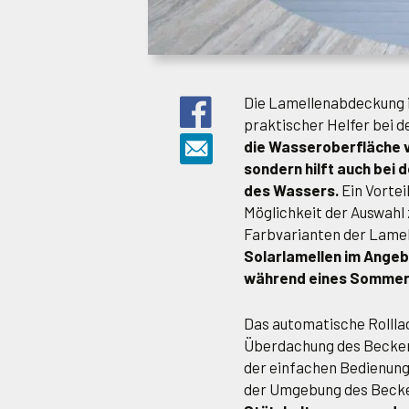
Die Lamellenabdeckung i
praktischer Helfer bei 
die Wasseroberfläche v
sondern hilft auch bei
des Wassers.
Ein Vortei
Möglichkeit der Auswahl
Farbvarianten der Lamel
Solarlamellen im Angebo
während eines Sommert
Das automatische Rollla
Überdachung des Becken
der einfachen Bedienung 
der Umgebung des Beck