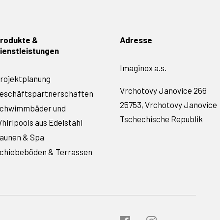
rodukte &
Adresse
ienstleistungen
Imaginox a.s.
rojektplanung
Vrchotovy Janovice 266
eschäftspartnerschaften
25753, Vrchotovy Janovice
chwimmbäder und
Tschechische Republik
hirlpools aus Edelstahl
aunen & Spa
chiebeböden & Terrassen