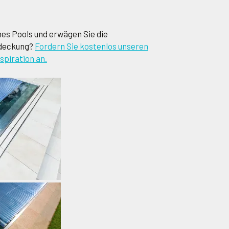
nes Pools und erwägen Sie die
bdeckung?
Fordern Sie kostenlos unseren
spiration an.