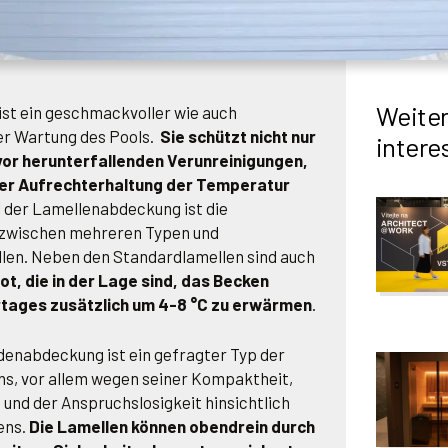
Weiter
st ein geschmackvoller wie auch
der Wartung des Pools.
Sie schützt nicht nur
intere
or herunterfallenden Verunreinigungen,
 der Aufrechterhaltung der Temperatur
l der Lamellenabdeckung ist die
 zwischen mehreren Typen und
len. Neben den Standardlamellen sind auch
t, die in der Lage sind, das Becken
ages zusätzlich um 4-8 °C zu erwärmen
.
denabdeckung ist ein gefragter Typ der
s, vor allem wegen seiner Kompaktheit,
und der Anspruchslosigkeit hinsichtlich
ens.
Die Lamellen können obendrein durch