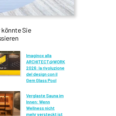
 könnte Sie
ssieren
Imaginox alla
ARCHITECT@WORK
2026: la rivoluzione
del design con il
Gem Glass Pool
Verglaste Sauna im
Innen: Wenn
Wellness nicht
mehr versteckt ist