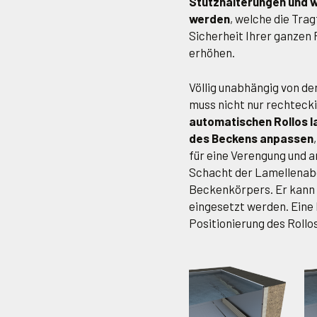
Stützhalterungen und w
werden
, welche die Tra
Sicherheit Ihrer ganzen F
erhöhen.
Völlig unabhängig von de
muss nicht nur rechtecki
automatischen Rollos l
des Beckens anpassen
für eine Verengung und 
Schacht der Lamellenabd
Beckenkörpers. Er kann 
eingesetzt werden. Eine 
Positionierung des Rollo