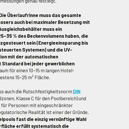
messungen genau festlegt.
Die Überlaufrinne muss das gesamte
ssers auch bei maximaler Besetzung mit
usgleichsbehälter muss ein
5–35 % des Beckenvolumens haben, die
gesteuert sein (Energieeinsparung bis
steuerten Systemen) und die UV-
tion mit der automatischen
t Standard bei jeder gewerblichen
um für einen 10–15 m langen Hotel-
destens 15–25 m² Fläche.
uss auch die Rutschfestigkeitsnorm
DIN
ßzonen, Klasse C für den Poolbereich) und
m für Personen mit eingeschränkter
egulatorische Realität ist einer der Gründe,
lpools fast die einzig vernünftige Wahl
rfläche erfüllt systematisch die