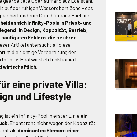
e gearbeitete Überlaufrand aus Edelstahl,
s auf der ruhigen Wasseroberfläche – das
gespeichert und zum Grund für eine Buchung
eiden sich Infinity-Pools in Privat- und
egend: in Design, Kapazität, Betrieb,
 häufigsten Fehlern, die bei ihrer
eser Artikel untersucht all diese
arum die richtige Vorbereitung der
n Infinity-Pool wirklich funktioniert –
d wirtschaftlich.
für eine private Villa:
sign und Lifestyle
 ist ein Infinity-Pool in erster Linie
ein
uck.
Er entsteht nicht wegen der Kapazität
teht als
dominantes Element einer