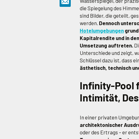
Wasserspiegel, der präzis
die Spiegelung des Himmel
sind Bilder, die geteilt, 
werden.
Dennoch untersch
Hotelumgebungen
grundl
Kapitalrendite und in den
Umsetzung auftreten.
Di
Unterschiede und zeigt, w
Schlüssel dazu ist, dass ei
ästhetisch, technisch un
Infinity-Pool 
Intimität, De
In einer privaten Umgebung
architektonischer Ausdr
oder des Ertrags – er ents