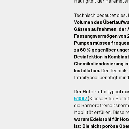
Häufigkeit der Parameter
Technisch bedeutet dies:
Volumen des Überlaufwa
Gästen aufnehmen, der A
Fassungsvermögen von 2
Pumpen müssen frequenz
zu 60 % gegenüber unge
Desinfektion in Kombina
Chemikaliendosierung is
Installation.
Der Technikra
Infinitypool benötigt min
Der Hotel-Infinitypool m
51097
(Klasse B für Barfu
die Barrierefreiheitsnor
Mobilität erfüllen. Diese r
warum Edelstahl für Hote
ist: Die nicht poröse Obe