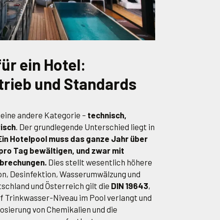
für ein Hotel:
trieb und Standards
t eine andere Kategorie –
technisch,
risch
. Der grundlegende Unterschied liegt in
 Ein Hotelpool muss das ganze Jahr über
ro Tag bewältigen, und zwar mit
rbrechungen.
Dies stellt wesentlich höhere
ion, Desinfektion, Wasserumwälzung und
schland und Österreich gilt die
DIN 19643
,
uf Trinkwasser-Niveau im Pool verlangt und
osierung von Chemikalien und die