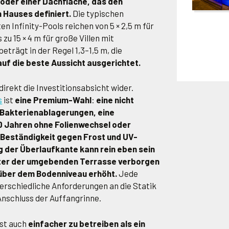
 oder einer Dachfläche, das den
Hauses definiert.
Die typischen
n Infinity-Pools reichen von 5 × 2,5 m für
u 15 × 4 m für große Villen mit
eträgt in der Regel 1,3–1,5 m, die
uf die beste Aussicht ausgerichtet.
direkt die Investitionsabsicht wider.
s
ist
eine Premium-Wahl
:
eine nicht
 Bakterienablagerungen, eine
 Jahren ohne Folienwechsel oder
 Beständigkeit gegen Frost und UV-
g der Überlaufkante kann rein eben sein
nter der umgebenden Terrasse verborgen
 über dem Bodenniveau erhöht.
Jede
terschiedliche Anforderungen an die Statik
Anschluss der Auffangrinne.
ist auch
einfacher zu betreiben als ein