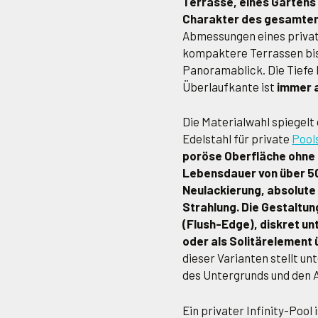
Terrasse, eines Gartens
Charakter des gesamten 
Abmessungen eines private
kompaktere Terrassen bis z
Panoramablick. Die Tiefe b
Überlaufkante ist
immer a
Die Materialwahl spiegelt 
Edelstahl für private
Pool
poröse Oberfläche ohne
Lebensdauer von über 50
Neulackierung, absolute
Strahlung. Die Gestaltun
(Flush-Edge), diskret u
oder als Solitärelement
dieser Varianten stellt un
des Untergrunds und den 
Ein privater Infinity-Pool 