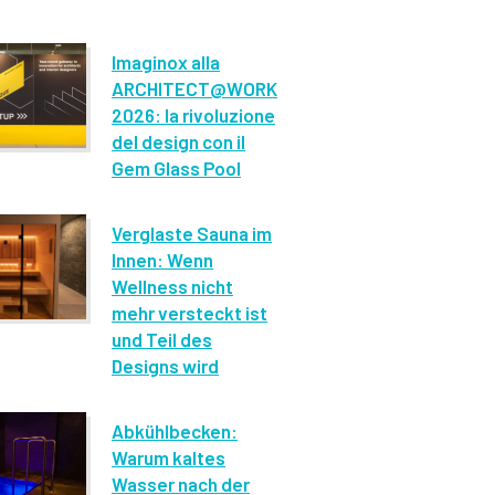
Imaginox alla
ARCHITECT@WORK
2026: la rivoluzione
del design con il
Gem Glass Pool
Verglaste Sauna im
Innen: Wenn
Wellness nicht
mehr versteckt ist
und Teil des
Designs wird
Abkühlbecken:
Warum kaltes
Wasser nach der