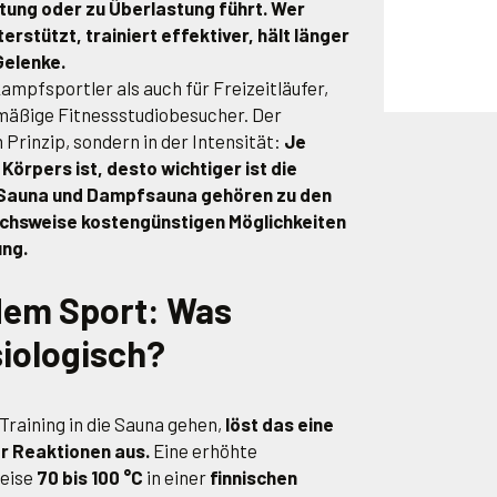
stung oder zu Überlastung führt. Wer
erstützt, trainiert effektiver, hält länger
Gelenke.
kampfsportler als auch für Freizeitläufer,
mäßige Fitnessstudiobesucher. Der
 Prinzip, sondern in der Intensität:
Je
Körpers ist, desto wichtiger ist die
 Sauna und Dampfsauna gehören zu den
ichsweise kostengünstigen Möglichkeiten
ung.
dem Sport: Was
siologisch?
raining in die Sauna gehen,
löst das eine
r Reaktionen aus.
Eine erhöhte
weise
70 bis 100 °C
in einer
finnischen