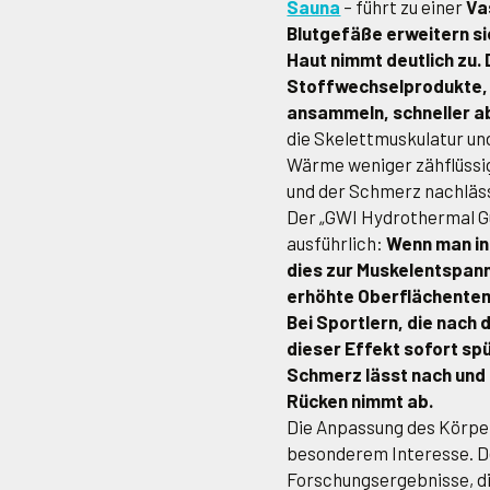
Sauna
– führt zu einer
Va
Blutgefäße erweitern si
Haut nimmt deutlich zu
Stoffwechselprodukte, 
ansammeln, schneller a
die Skelettmuskulatur und
Wärme weniger zähflüssi
und der Schmerz nachläs
Der „GWI Hydrothermal Gu
ausführlich:
Wenn man in 
dies zur Muskelentspann
erhöhte Oberflächentem
Bei Sportlern, die nach 
dieser Effekt sofort sp
Schmerz lässt nach und 
Rücken nimmt ab.
Die Anpassung des Körper
besonderem Interesse. D
Forschungsergebnisse, di