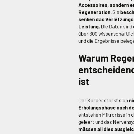
Accessoires, sondern e
Regeneration.
Sie
besch
senken das Verletzungsri
Leistung.
Die Daten sind 
über 300 wissenschaftlic
und die Ergebnisse bele
Warum Regen
entscheidend
ist
Der Körper stärkt sich
ni
Erholungsphase nach de
entstehen Mikrorisse in 
geleert und das Nervensy
müssen all dies ausglei