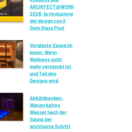
ARCHITECT@WORK
2026: la rivoluzione
del design con il
Gem Glass Pool
Verglaste Sauna im
Innen: Wenn
Wellness nicht
mehr versteckt ist
und Teil des
Designs wird
Abkühlbecken:
Warum kaltes
Wasser nach der
Sauna der
wichtigste Schritt