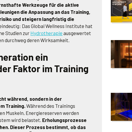
rnsthafte Werkzeuge für die aktive
leunigen die Anpassung an das Training,
siko und steigern langfristig die
eindeutig: Das Global Wellness Institute hat
he Studien zur
Hydrotherapie
ausgewertet
gen durchweg deren Wirksamkeit.
eration ein
er Faktor im Training
cht während, sondern in der
m Training.
Während des Trainings
den Muskeln, Energiereserven werden
stem wird belastet.
Erholungsprozesse
chen. Dieser Prozess bestimmt, ob das