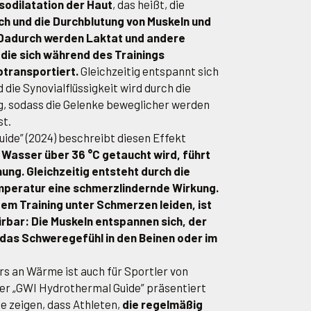
sodilatation der Haut
, das heißt, die
ch und die Durchblutung von Muskeln und
. Dadurch werden Laktat und andere
die sich während des Trainings
btransportiert.
Gleichzeitig entspannt sich
 die Synovialflüssigkeit wird durch die
g, sodass die Gelenke beweglicher werden
st.
ide” (2024) beschreibt diesen Effekt
Wasser über 36 °C getaucht wird, führt
ung. Gleichzeitig entsteht durch die
peratur eine schmerzlindernde Wirkung.
dem Training unter Schmerzen leiden, ist
ürbar: Die Muskeln entspannen sich, der
das Schweregefühl in den Beinen oder im
s an Wärme ist auch für Sportler von
er „GWI Hydrothermal Guide” präsentiert
e zeigen, dass Athleten,
die regelmäßig