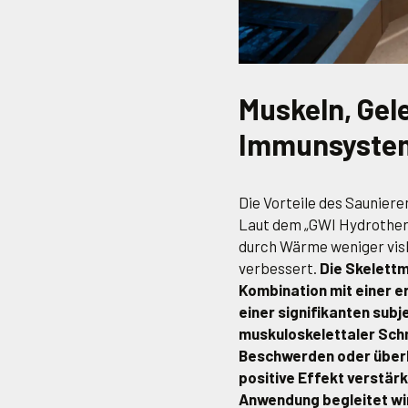
Muskeln, Gel
Immunsyste
Die Vorteile des Saunier
Laut dem „GWI Hydrotherm
durch Wärme weniger visk
verbessert.
Die Skelettm
Kombination mit einer 
einer signifikanten sub
muskuloskelettaler Sch
Beschwerden oder überl
positive Effekt verstärk
Anwendung begleitet wi